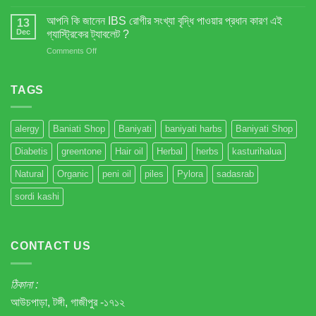
পাইলসের
?
যন্ত্রণা
আপনি কি জানেন IBS রোগীর সংখ্যা বৃদ্ধি পাওয়ার প্রধান কারণ এই
13
থেকে
Dec
গ্যাস্ট্রিকের ট্যাবলেট ?
মুক্তি
on
Comments Off
–
আপনি
প্রাকৃতিক
কি
সমাধান!
জানেন
TAGS
IBS
রোগীর
সংখ্যা
alergy
Baniati Shop
Baniyati
baniyati harbs
Baniyati Shop
বৃদ্ধি
পাওয়ার
Diabetis
greentone
Hair oil
Herbal
herbs
kasturihalua
প্রধান
কারণ
Natural
Organic
peni oil
piles
Pylora
sadasrab
এই
গ্যাস্ট্রিকের
sordi kashi
ট্যাবলেট
?
CONTACT US
ঠিকানা :
আউচপাড়া, টঙ্গী, গাজীপুর -১৭১২