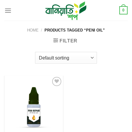
Skip
0
to
content
HOME
/
PRODUCTS TAGGED “PENI OIL”
FILTER