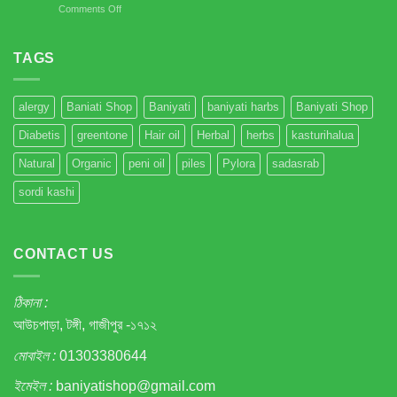
on
Comments Off
–
আপনি
প্রাকৃতিক
কি
সমাধান!
জানেন
TAGS
IBS
রোগীর
সংখ্যা
alergy
Baniati Shop
Baniyati
baniyati harbs
Baniyati Shop
বৃদ্ধি
পাওয়ার
Diabetis
greentone
Hair oil
Herbal
herbs
kasturihalua
প্রধান
কারণ
Natural
Organic
peni oil
piles
Pylora
sadasrab
এই
গ্যাস্ট্রিকের
sordi kashi
ট্যাবলেট
?
CONTACT US
ঠিকানা :
আউচপাড়া, টঙ্গী, গাজীপুর -১৭১২
মোবাইল :
01303380644
ইমেইল :
baniyatishop@gmail.com