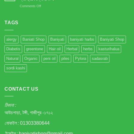
মুক্তি
on
Comments Off
–
আপনি
প্রাকৃতিক
কি
সমাধান!
জানেন
TAGS
IBS
রোগীর
সংখ্যা
alergy
Baniati Shop
Baniyati
baniyati harbs
Baniyati Shop
বৃদ্ধি
পাওয়ার
Diabetis
greentone
Hair oil
Herbal
herbs
kasturihalua
প্রধান
কারণ
Natural
Organic
peni oil
piles
Pylora
sadasrab
এই
গ্যাস্ট্রিকের
sordi kashi
ট্যাবলেট
?
CONTACT US
ঠিকানা :
আউচপাড়া, টঙ্গী, গাজীপুর -১৭১২
মোবাইল :
01303380644
ইমেইল :
baniyatishop@gmail.com