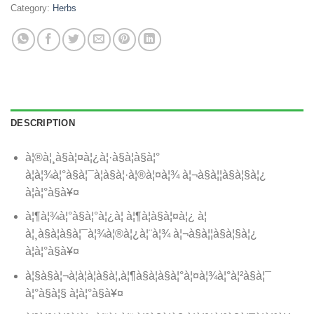
Category:
Herbs
DESCRIPTION
à¦®à¦¸à§à¦¤à¦¿à¦·à§à¦à§à¦°
à¦à¦¾à¦°à§à¦¯à¦à§à¦·à¦®à¦¤à¦¾ à¦¬à§à¦¦à§à¦§à¦¿
à¦à¦°à§à¥¤
à¦¶à¦¾à¦°à§à¦°à¦¿à¦ à¦¶à¦à§à¦¤à¦¿ à¦
à¦¸à§à¦à§à¦¯à¦¾à¦®à¦¿à¦¨à¦¾ à¦¬à§à¦¦à§à¦§à¦¿
à¦à¦°à§à¥¤
à¦§à§à¦¬à¦à¦­à¦à§à¦,à¦¶à§à¦à§à¦°à¦¤à¦¾à¦°à¦²à§à¦¯
à¦°à§à¦§ à¦à¦°à§à¥¤