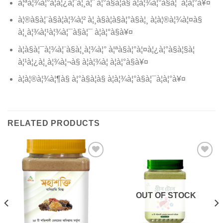
à¦ªà¦¾à¦°à¦à¦¿à¦¨à¦¸à¦¨ à¦°à§à¦à§ à¦à¦¾à¦°à§à¦¯à¦à¦°à¥¤
à¦®à§à¦¨à§à¦à¦¾à¦² à¦¸à§à¦à§à¦°à§à¦¸ à¦à¦®à¦¾à¦¤à§
à¦¸à¦¾à¦¹à¦¾à¦¯à§à¦¯ à¦à¦°à§à¥¤
à¦à§à¦¯à¦¾à¦¨à§à¦¸à¦¾à¦° à¦ªà§à¦°à¦¤à¦¿à¦°à§à¦§à¦
à¦¹à¦¿à¦¸à¦¾à¦¬à§ à¦à¦¾à¦ à¦à¦°à§à¥¤
à¦à¦®à¦¾à¦¶à§ à¦°à§à¦à§ à¦à¦¾à¦°à§à¦¯à¦à¦°à¥¤
RELATED PRODUCTS
OUT OF STOCK