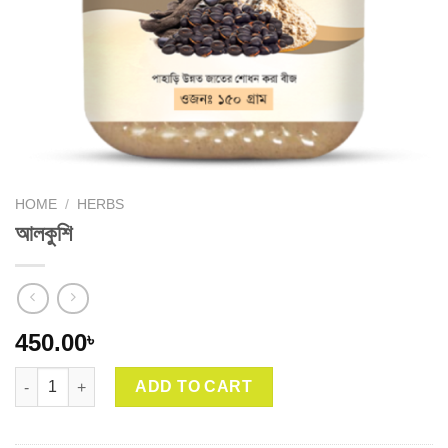
HOME
/
HERBS
আলকুশি
450.00
৳
আলকুশি quantity
ADD TO CART