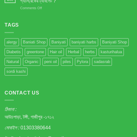
গ্যাস্ট্রিকের ট্যাবলেট ?
মুক্তি
on
Comments Off
–
আপনি
প্রাকৃতিক
কি
সমাধান!
জানেন
TAGS
IBS
রোগীর
সংখ্যা
alergy
Baniati Shop
Baniyati
baniyati harbs
Baniyati Shop
বৃদ্ধি
পাওয়ার
Diabetis
greentone
Hair oil
Herbal
herbs
kasturihalua
প্রধান
কারণ
Natural
Organic
peni oil
piles
Pylora
sadasrab
এই
গ্যাস্ট্রিকের
sordi kashi
ট্যাবলেট
?
CONTACT US
ঠিকানা :
আউচপাড়া, টঙ্গী, গাজীপুর -১৭১২
মোবাইল :
01303380644