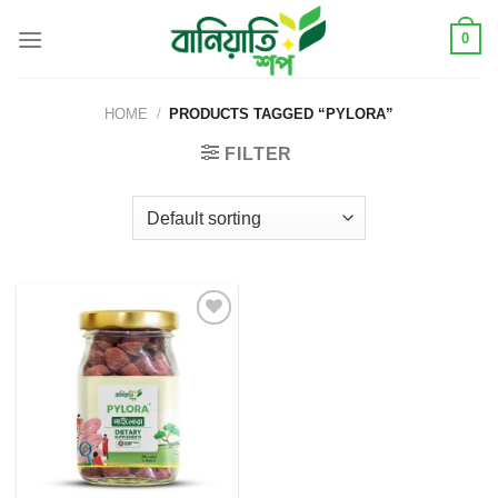
Skip
0
to
content
HOME
/
PRODUCTS TAGGED “PYLORA”
FILTER