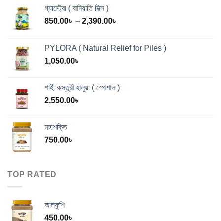
গ্যাস্ট্রো ( বানিয়াতি মিক্স )
Price
850.00
৳
–
2,390.00
৳
range:
850.00৳
PYLORA ( Natural Relief for Piles )
through
1,050.00
৳
2,390.00৳
শাহী কস্তুরী হালুয়া ( স্পেশাল )
2,550.00
৳
মহাশক্তি
750.00
৳
TOP RATED
আলকুশি
450.00
৳