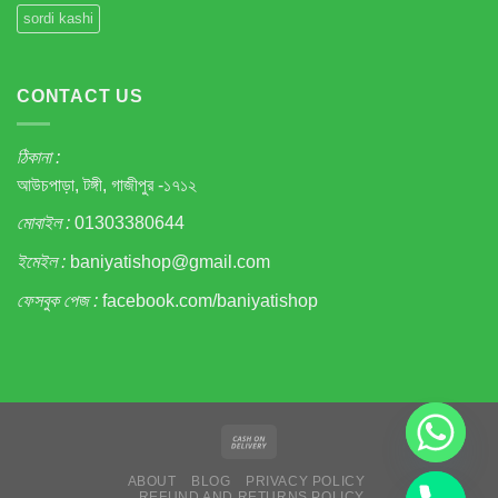
গ্যাস্ট্রিকের
sordi kashi
ট্যাবলেট
?
CONTACT US
ঠিকানা :
আউচপাড়া, টঙ্গী, গাজীপুর -১৭১২
মোবাইল :
01303380644
ইমেইল :
baniyatishop@gmail.com
ফেসবুক পেজ :
facebook.com/baniyatishop
ABOUT
BLOG
PRIVACY POLICY
REFUND AND RETURNS POLICY