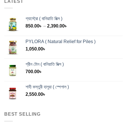
LATEST
গ্যাস্ট্রো ( বানিয়াতি মিক্স )
Price
850.00
৳
–
2,390.00
৳
range:
850.00৳
PYLORA ( Natural Relief for Piles )
through
1,050.00
৳
2,390.00৳
গ্রীন টোন ( বানিয়াতি মিক্স )
700.00
৳
শাহী কস্তুরী হালুয়া ( স্পেশাল )
2,550.00
৳
BEST SELLING