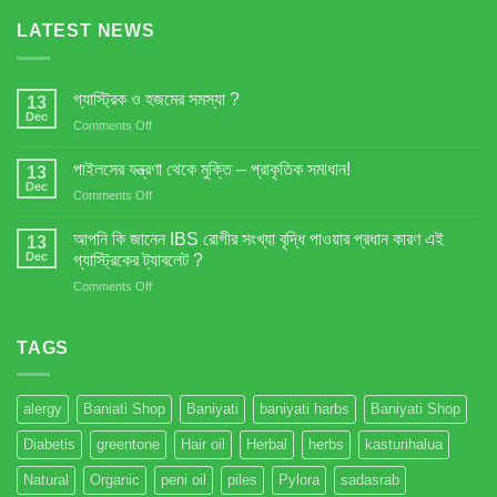
LATEST NEWS
গ্যাস্ট্রিক ও হজমের সমস্যা ?
13
Dec
on
Comments Off
গ্যাস্ট্রিক
ও
পাইলসের যন্ত্রণা থেকে মুক্তি – প্রাকৃতিক সমাধান!
13
হজমের
Dec
on
Comments Off
সমস্যা
পাইলসের
?
যন্ত্রণা
আপনি কি জানেন IBS রোগীর সংখ্যা বৃদ্ধি পাওয়ার প্রধান কারণ এই
13
থেকে
Dec
গ্যাস্ট্রিকের ট্যাবলেট ?
মুক্তি
on
Comments Off
–
আপনি
প্রাকৃতিক
কি
সমাধান!
জানেন
TAGS
IBS
রোগীর
সংখ্যা
alergy
Baniati Shop
Baniyati
baniyati harbs
Baniyati Shop
বৃদ্ধি
পাওয়ার
Diabetis
greentone
Hair oil
Herbal
herbs
kasturihalua
প্রধান
কারণ
Natural
Organic
peni oil
piles
Pylora
sadasrab
এই