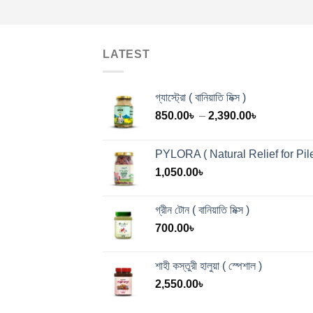
LATEST
গ্যাস্ট্রো ( বানিয়াতি মিক্স )
Price
850.00
৳
–
2,390.00
৳
range:
850.00৳
PYLORA ( Natural Relief for Pile
through
1,050.00
৳
2,390.00৳
গ্রীন টোন ( বানিয়াতি মিক্স )
700.00
৳
শাহী কস্তুরী হালুয়া ( স্পেশাল )
2,550.00
৳