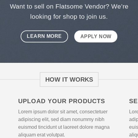
be
Want to sell on Flatsome Vendor? We’re
chosen
looking for shop to join us.
on
the
LEARN MORE
APPLY NOW
product
page
HOW IT WORKS
UPLOAD YOUR PRODUCTS
SE
Lorem ipsum dolor sit amet, consectetuer
Lore
adipiscing elit, sed diam nonummy nibh
adi
euismod tincidunt ut laoreet dolore magna
euis
aliquam erat volutpat.
aliq