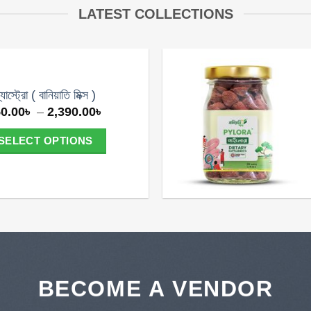
LATEST COLLECTIONS
্যাস্ট্রো ( বানিয়াতি মিক্স )
Price
0.00
৳
–
2,390.00
৳
range:
850.00৳
SELECT OPTIONS
through
2,390.00৳
This
product
has
multiple
variants.
The
BECOME A VENDOR
options
may