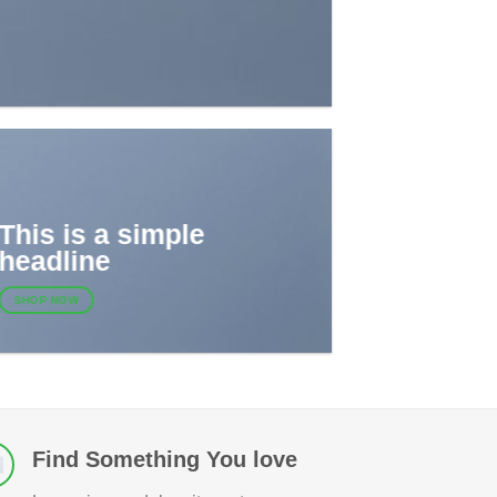
This is a simple
headline
SHOP NOW
Find Something You love