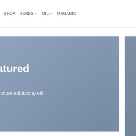
SHOP
HERBS
OIL
ORGANIC
atured
etuer adipiscing elit.