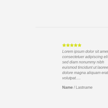
sum dolor sit amet,
Lorem ipsum dolor sit amet
uer adipiscing elit,
consectetuer adipiscing eli
m nonummy nibh
sed diam nonummy nibh
tincidunt ut laoreet
euismod tincidunt ut laoree
agna aliquam erat
dolore magna aliquam era
….
volutpat….
Lastname
Name
/
Lastname