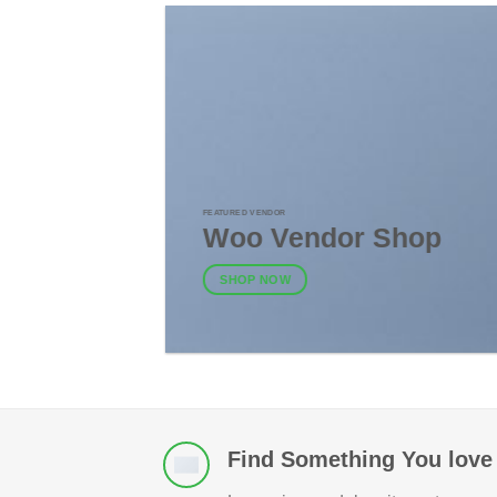
FEATURED VENDOR
Woo Vendor Shop
SHOP NOW
Find Something You love