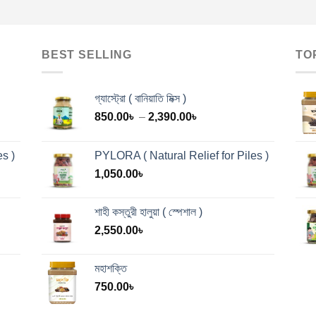
BEST SELLING
TO
গ্যাস্ট্রো ( বানিয়াতি মিক্স )
Price
850.00
৳
–
2,390.00
৳
range:
850.00৳
s )
PYLORA ( Natural Relief for Piles )
through
1,050.00
৳
2,390.00৳
শাহী কস্তুরী হালুয়া ( স্পেশাল )
2,550.00
৳
মহাশক্তি
750.00
৳