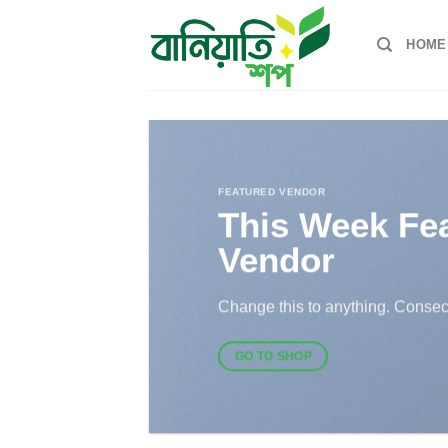
Skip
to
HOME
content
FEATURED VENDOR
This Week Fe
Vendor
Change this to anything. Consect
GO TO SHOP