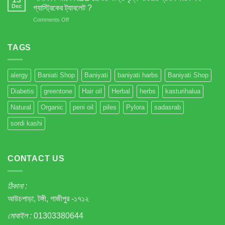
থেকে
Dec
গ্যাস্ট্রিকের ট্যাবলেট ?
মুক্তি
on
Comments Off
–
আপনি
প্রাকৃতিক
কি
সমাধান!
জানেন
TAGS
IBS
রোগীর
সংখ্যা
alergy
Baniati Shop
Baniyati
baniyati harbs
Baniyati Shop
বৃদ্ধি
পাওয়ার
Diabetis
greentone
Hair oil
Herbal
herbs
kasturihalua
প্রধান
কারণ
Natural
Organic
peni oil
piles
Pylora
sadasrab
এই
গ্যাস্ট্রিকের
sordi kashi
ট্যাবলেট
?
CONTACT US
ঠিকানা :
আউচপাড়া, টঙ্গী, গাজীপুর -১৭১২
মোবাইল :
01303380644