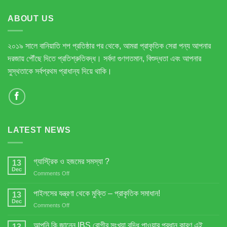
ABOUT US
২০১৯ সালে বানিয়াতি শপ প্রতিষ্ঠার পর থেকে, আমরা প্রাকৃতিক সেরা পন্য আপনার
দরজায় পৌঁছে দিতে প্রতিশ্রুতিবদ্ধ। সর্বদা গুণগতমান, বিশুদ্ধতা এবং আপনার
সুস্থতাকে সর্বপ্রথম প্রাধান্য দিয়ে থাকি।
LATEST NEWS
গ্যাস্ট্রিক ও হজমের সমস্যা ?
13
Dec
on
Comments Off
গ্যাস্ট্রিক
ও
পাইলসের যন্ত্রণা থেকে মুক্তি – প্রাকৃতিক সমাধান!
13
হজমের
Dec
on
Comments Off
সমস্যা
পাইলসের
?
যন্ত্রণা
আপনি কি জানেন IBS রোগীর সংখ্যা বৃদ্ধি পাওয়ার প্রধান কারণ এই
13